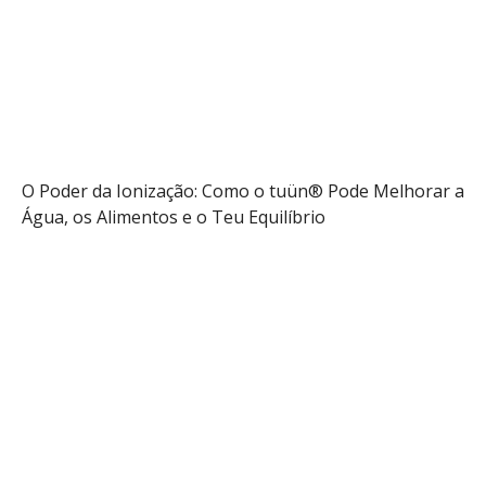
Audio
Info
O Poder da Ionização: Como o tuün® Pode Melhorar a
Água, os Alimentos e o Teu Equilíbrio
Saber mais