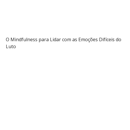
Audio
Info
O Mindfulness para Lidar com as Emoções Difíceis do
Luto
Saber mais