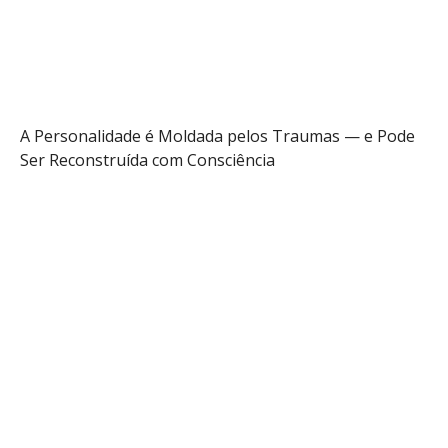
Audio
Info
A Personalidade é Moldada pelos Traumas — e Pode
Ser Reconstruída com Consciência
Saber mais